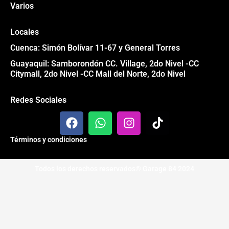
Varios
Locales
Cuenca: Simón Bolívar 11-67 y General Torres
Guayaquil: Samborondón CC. Village, 2do Nivel -CC
Citymall, 2do Nivel -CC Mall del Norte, 2do Nivel
Redes Sociales
F
W
I
T
a
h
n
i
c
a
s
k
Términos y condiciones
e
t
t
t
b
s
a
o
Todos los derechos reservados® Garage 84 2024
o
a
g
k
o
p
r
k
p
a
m