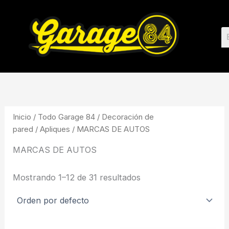
Ir
al
contenido
Inicio
/
Todo Garage 84
/
Decoración de
pared
/
Apliques
/ MARCAS DE AUTOS
MARCAS DE AUTOS
Mostrando 1–12 de 31 resultados