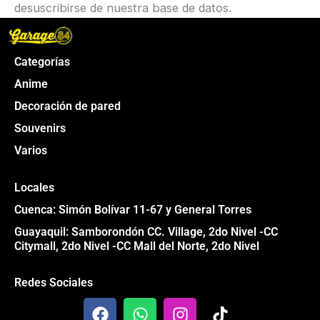
desuscribirse de nuestra base de datos.
Categorías
Anime
Decoración de pared
Souvenirs
Varios
Locales
Cuenca: Simón Bolívar 11-67 y General Torres
Guayaquil: Samborondón CC. Village, 2do Nivel -CC
Citymall, 2do Nivel -CC Mall del Norte, 2do Nivel
Redes Sociales
F
W
I
T