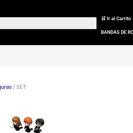
🛒 Ir al Carrito
BANDAS DE R
guras
/ SET