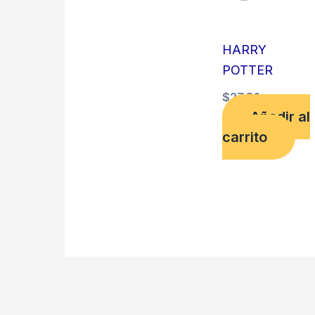
HARRY
POTTER
$
27,50
Añadir al
carrito