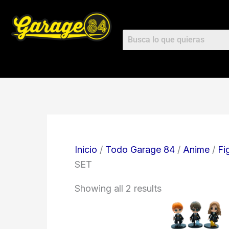
Ir
al
contenido
Inicio
/
Todo Garage 84
/
Anime
/
Fi
SET
Showing all 2 results