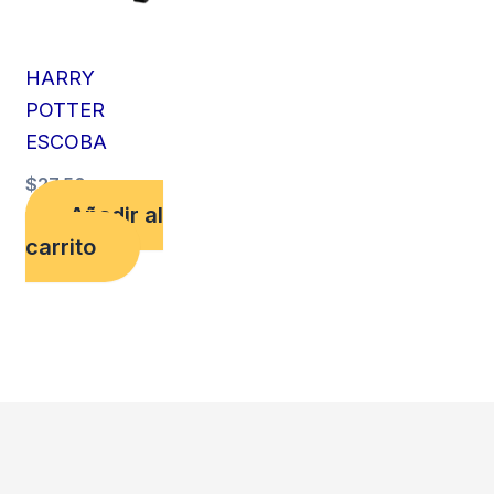
HARRY
POTTER
ESCOBA
$
27,50
Añadir al
carrito