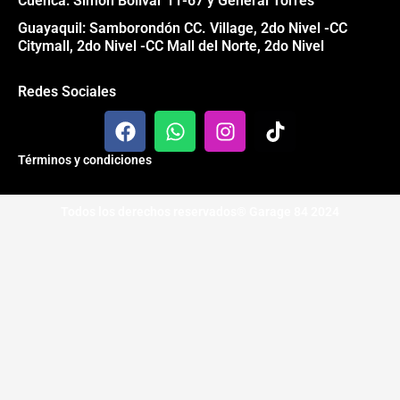
Cuenca: Simón Bolívar 11-67 y General Torres
Guayaquil: Samborondón CC. Village, 2do Nivel -CC
Citymall, 2do Nivel -CC Mall del Norte, 2do Nivel
Redes Sociales
F
W
I
T
a
h
n
i
c
a
s
k
Términos y condiciones
e
t
t
t
b
s
a
o
Todos los derechos reservados® Garage 84 2024
o
a
g
k
o
p
r
k
p
a
m