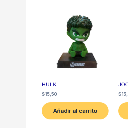
HULK
JO
$
15,50
$
15
Añadir al carrito