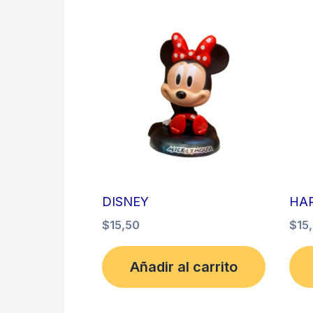
DISNEY
HA
$
15,50
$
15
Añadir al carrito