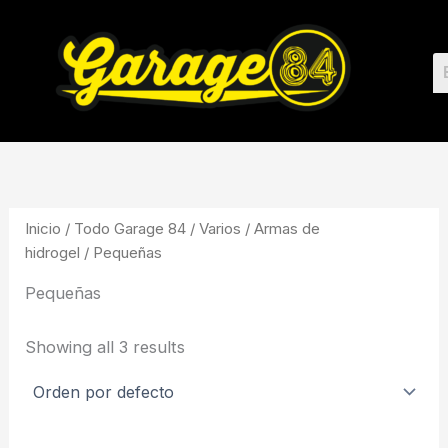
Ir
al
contenido
Inicio
/
Todo Garage 84
/
Varios
/
Armas de
hidrogel
/ Pequeñas
Pequeñas
Showing all 3 results