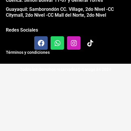
Cuenca: Simón Bolívar 11-67 y General Torres
Guayaquil: Samborondón CC. Village, 2do Nivel -CC
Citymall, 2do Nivel -CC Mall del Norte, 2do Nivel
Redes Sociales
F
W
I
T
a
h
n
i
c
a
s
k
Términos y condiciones
e
t
t
t
b
s
a
o
Todos los derechos reservados® Garage 84 2024
o
a
g
k
o
p
r
k
p
a
m