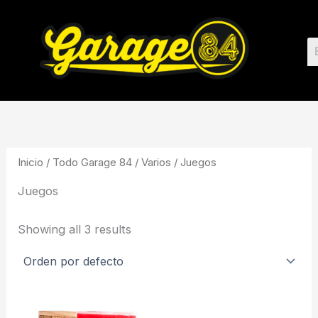
Ir
al
contenido
Inicio
/
Todo Garage 84
/
Varios
/ Juegos
Juegos
Showing all 3 results