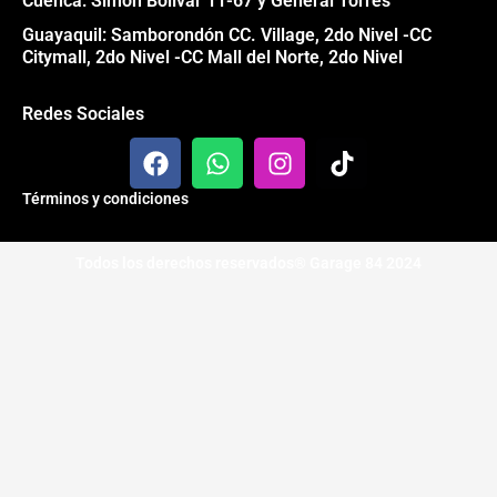
Cuenca: Simón Bolívar 11-67 y General Torres
Guayaquil: Samborondón CC. Village, 2do Nivel -CC
Citymall, 2do Nivel -CC Mall del Norte, 2do Nivel
Redes Sociales
F
W
I
T
a
h
n
i
c
a
s
k
Términos y condiciones
e
t
t
t
b
s
a
o
Todos los derechos reservados® Garage 84 2024
o
a
g
k
o
p
r
k
p
a
m