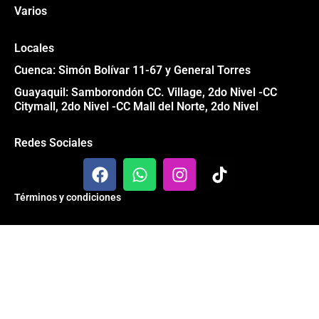
Varios
Locales
Cuenca: Simón Bolívar 11-67 y General Torres
Guayaquil: Samborondón CC. Village, 2do Nivel -CC
Citymall, 2do Nivel -CC Mall del Norte, 2do Nivel
Redes Sociales
F
W
I
T
a
h
n
i
c
a
s
k
Términos y condiciones
e
t
t
t
b
s
a
o
Todos los derechos reservados® Garage 84 2024
o
a
g
k
o
p
r
k
p
a
m