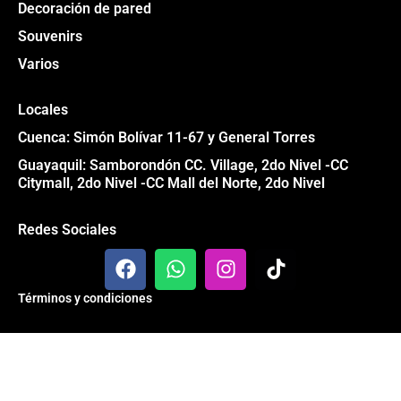
Decoración de pared
Souvenirs
Varios
Locales
Cuenca: Simón Bolívar 11-67 y General Torres
Guayaquil: Samborondón CC. Village, 2do Nivel -CC
Citymall, 2do Nivel -CC Mall del Norte, 2do Nivel
Redes Sociales
F
W
I
T
a
h
n
i
c
a
s
k
Términos y condiciones
e
t
t
t
b
s
a
o
Todos los derechos reservados® Garage 84 2024
o
a
g
k
o
p
r