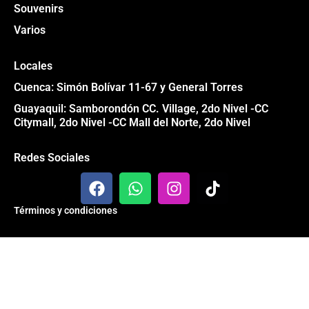
Souvenirs
Varios
Locales
Cuenca: Simón Bolívar 11-67 y General Torres
Guayaquil: Samborondón CC. Village, 2do Nivel -CC
Citymall, 2do Nivel -CC Mall del Norte, 2do Nivel
Redes Sociales
F
W
I
T
a
h
n
i
c
a
s
k
Términos y condiciones
e
t
t
t
b
s
a
o
Todos los derechos reservados® Garage 84 2024
o
a
g
k
o
p
r
k
p
a
m