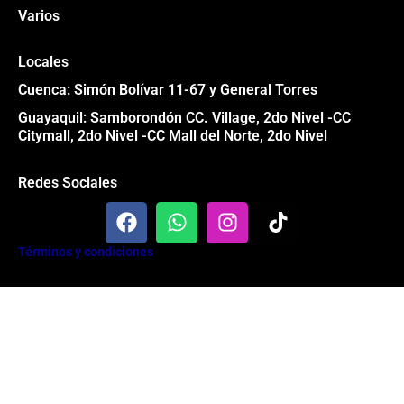
Varios
Locales
Cuenca: Simón Bolívar 11-67 y General Torres
Guayaquil: Samborondón CC. Village, 2do Nivel -CC
Citymall, 2do Nivel -CC Mall del Norte, 2do Nivel
Redes Sociales
F
W
I
T
a
h
n
i
c
a
s
k
Términos y condiciones
e
t
t
t
b
s
a
o
Todos los derechos reservados® Garage 84 2024
o
a
g
k
o
p
r
k
p
a
m