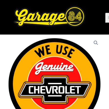
Ir
al
contenido
CHEVROLET
GENUINE
cantidad