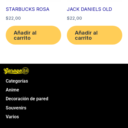
STARBUCKS ROSA
JACK DANIELS OLD
$
22,00
$
22,00
Añadir al
Añadir al
carrito
carrito
Categorías
Anime
Decoración de pared
Souvenirs
Varios