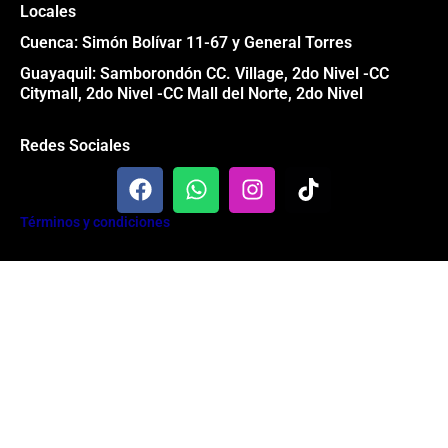
Locales
Cuenca: Simón Bolívar 11-67 y General Torres
Guayaquil: Samborondón CC. Village, 2do Nivel -CC
Citymall, 2do Nivel -CC Mall del Norte, 2do Nivel
Redes Sociales
F
W
I
T
a
h
n
i
c
a
s
k
Términos y condiciones
e
t
t
t
b
s
a
o
Todos los derechos reservados® Garage 84 2024
o
a
g
k
o
p
r
k
p
a
m