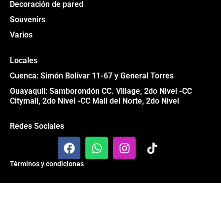
Decoración de pared
Souvenirs
Varios
Locales
Cuenca: Simón Bolívar 11-67 y General Torres
Guayaquil: Samborondón CC. Village, 2do Nivel -CC
Citymall, 2do Nivel -CC Mall del Norte, 2do Nivel
Redes Sociales
F
W
I
T
a
h
n
i
c
a
s
k
Términos y condiciones
e
t
t
t
b
s
a
o
Todos los derechos reservados® Garage 84 2024
o
a
g
k
o
p
r