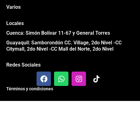
Varios
Locales
Cuenca: Simón Bolívar 11-67 y General Torres
Guayaquil: Samborondón CC. Village, 2do Nivel -CC
Citymall, 2do Nivel -CC Mall del Norte, 2do Nivel
Redes Sociales
F
W
I
T
a
h
n
i
c
a
s
k
Términos y condiciones
e
t
t
t
b
s
a
o
Todos los derechos reservados® Garage 84 2024
o
a
g
k
o
p
r
k
p
a
m