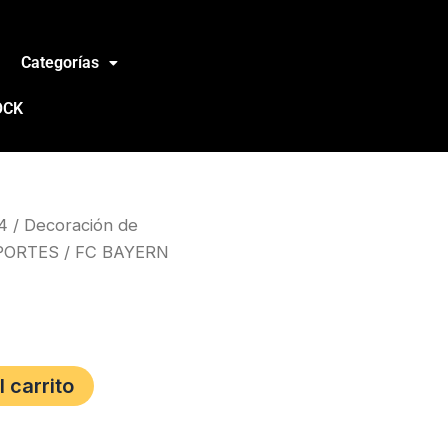
Categorías
OCK
4
/
Decoración de
PORTES
/ FC BAYERN
l carrito