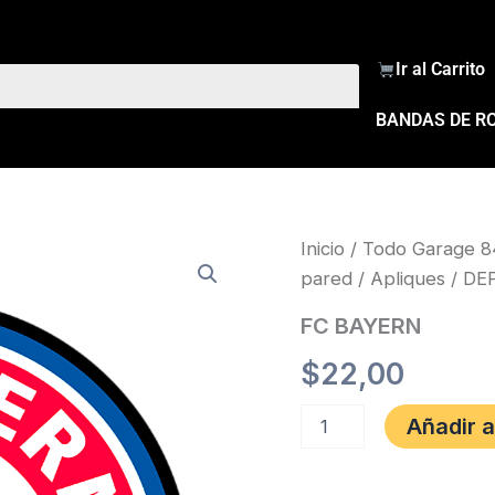
Ir al Carrito
BANDAS DE R
FC
Inicio
/
Todo Garage 8
BAYERN
pared
/
Apliques
/
DE
cantidad
FC BAYERN
$
22,00
Añadir a