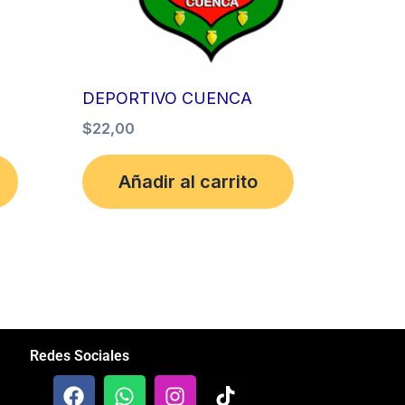
DEPORTIVO CUENCA
$
22,00
Añadir al carrito
Redes Sociales
F
W
I
T