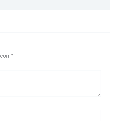
 con
*