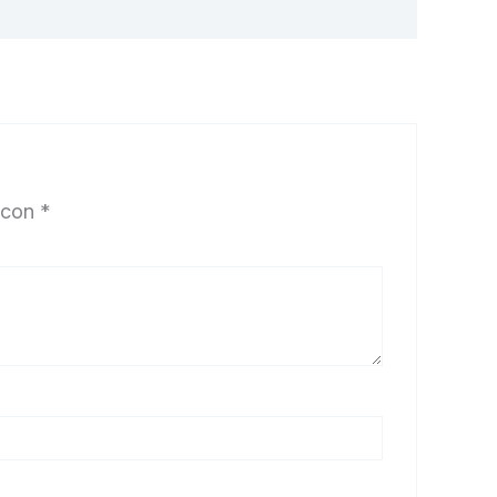
 con
*