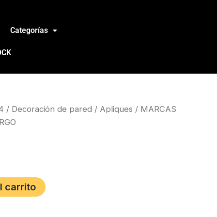
Categorías
OCK
4
/
Decoración de pared
/
Apliques
/
MARCAS
ARGO
l carrito