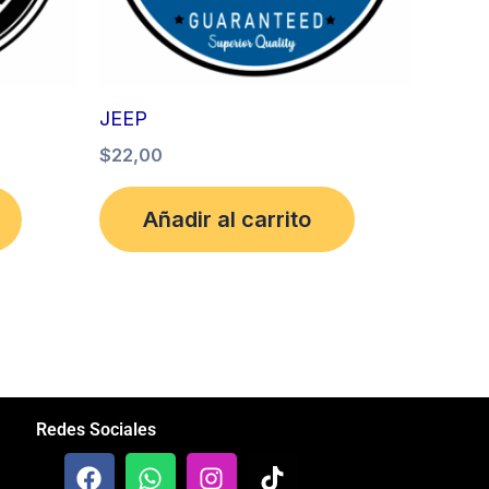
JEEP
$
22,00
Añadir al carrito
Redes Sociales
F
W
I
T