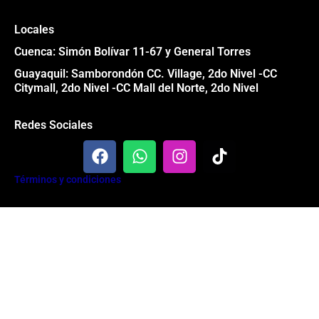
Locales
Cuenca: Simón Bolívar 11-67 y General Torres
Guayaquil: Samborondón CC. Village, 2do Nivel -CC
Citymall, 2do Nivel -CC Mall del Norte, 2do Nivel
Redes Sociales
F
W
I
T
a
h
n
i
c
a
s
k
Términos y condiciones
e
t
t
t
b
s
a
o
Todos los derechos reservados® Garage 84 2024
o
a
g
k
o
p
r
k
p
a
m