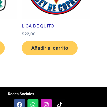
LIGA DE QUITO
$
22,00
Añadir al carrito
Redes Sociales
F
W
I
T