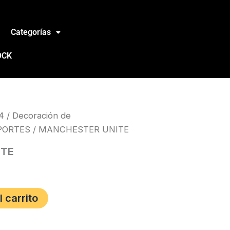
Categorías
OCK
4
/
Decoración de
PORTES
/ MANCHESTER UNITE
ITE
l carrito