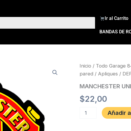
Ir al Carrito
BANDAS DE R
MANCHESTER
Inicio
/
Todo Garage 8
UNITE
pared
/
Apliques
/
DE
cantidad
MANCHESTER UN
$
22,00
Añadir a