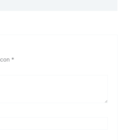
 con
*