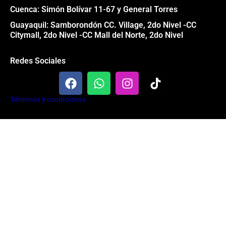
Cuenca: Simón Bolívar 11-67 y General Torres
Guayaquil: Samborondón CC. Village, 2do Nivel -CC
Citymall, 2do Nivel -CC Mall del Norte, 2do Nivel
Redes Sociales
F
W
I
T
a
h
n
i
c
a
s
k
Términos y condiciones
e
t
t
t
b
s
a
o
Todos los derechos reservados® Garage 84 2024
o
a
g
k
o
p
r
k
p
a
m