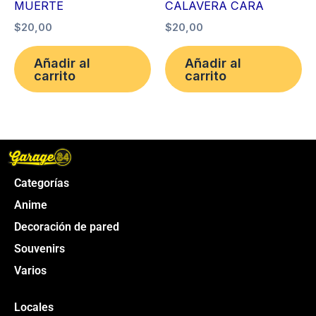
MUERTE
CALAVERA CARA
$
20,00
$
20,00
Añadir al
Añadir al
carrito
carrito
Categorías
Anime
Decoración de pared
Souvenirs
Varios
Locales