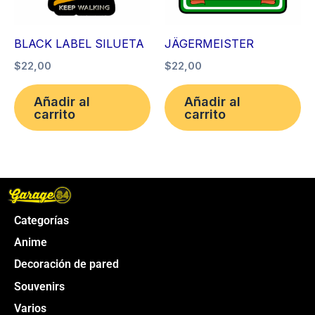
BLACK LABEL SILUETA
JÄGERMEISTER
$
22,00
$
22,00
Añadir al
Añadir al
carrito
carrito
Categorías
Anime
Decoración de pared
Souvenirs
Varios