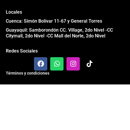
Locales
Cuenca: Simón Bolívar 11-67 y General Torres
Guayaquil: Samborondón CC. Village, 2do Nivel -CC
Citymall, 2do Nivel -CC Mall del Norte, 2do Nivel
Redes Sociales
F
W
I
T
a
h
n
i
c
a
s
k
Términos y condiciones
e
t
t
t
b
s
a
o
Todos los derechos reservados® Garage 84 2024
o
a
g
k
o
p
r
k
p
a
m